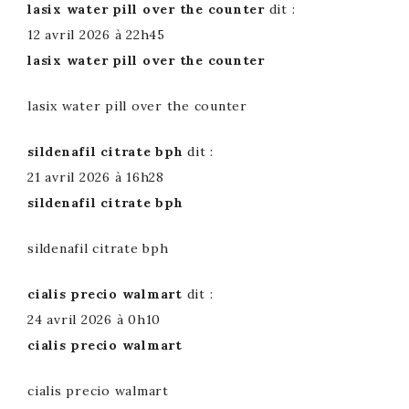
lasix water pill over the counter
dit :
12 avril 2026 à 22h45
lasix water pill over the counter
lasix water pill over the counter
sildenafil citrate bph
dit :
21 avril 2026 à 16h28
sildenafil citrate bph
sildenafil citrate bph
cialis precio walmart
dit :
24 avril 2026 à 0h10
cialis precio walmart
cialis precio walmart