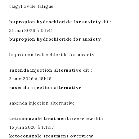
flagyl ovule fatigue
bupropion hydrochloride for anxiety
dit :
31 mai 2026 à 13h41
bupropion hydrochloride for anxiety
bupropion hydrochloride for anxiety
saxenda injection alternative
dit :
3 juin 2026 à 18h18
saxenda injection alternative
saxenda injection alternative
ketoconazole treatment overview
dit :
15 juin 2026 à 17h57
ketoconazole treatment overview