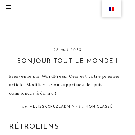
23 mai 2023
BONJOUR TOUT LE MONDE !
Bienvenue sur WordPress. Ceci est votre premier
article. Modifiez-le ou supprimez-le, puis
commencez à écrire !
by:
in:
MELISSACRUZ_ADMIN
·
NON CLASSÉ
RÉTROLIENS