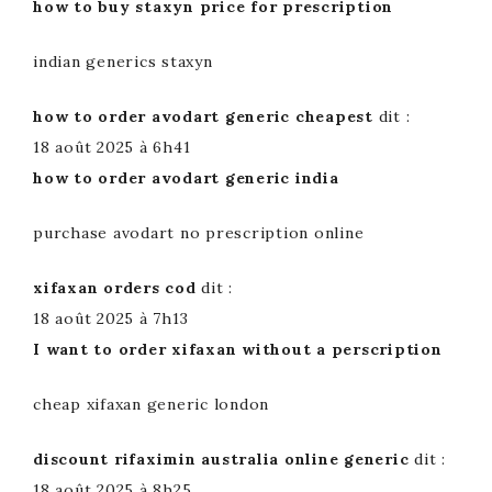
how to buy staxyn price for prescription
indian generics staxyn
how to order avodart generic cheapest
dit :
18 août 2025 à 6h41
how to order avodart generic india
purchase avodart no prescription online
xifaxan orders cod
dit :
18 août 2025 à 7h13
I want to order xifaxan without a perscription
cheap xifaxan generic london
discount rifaximin australia online generic
dit :
18 août 2025 à 8h25