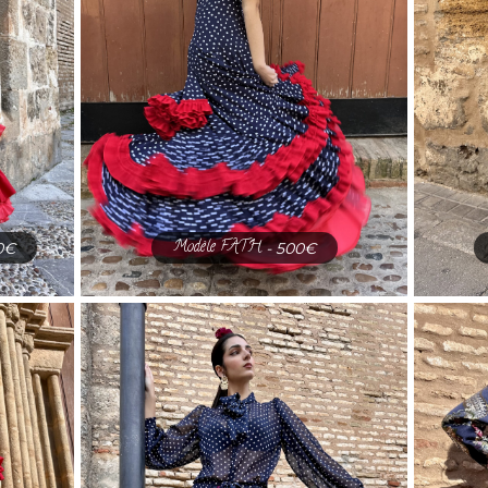
Modèle FATH
0€
- 500€